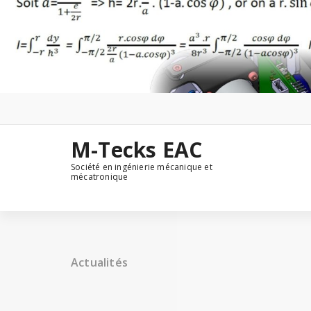
Aller
au
contenu
M-Tecks EAC
Société en ingénierie mécanique et
mécatronique
Actualités