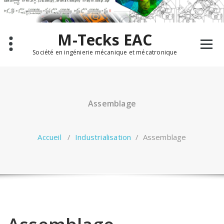
Aller
au
contenu
M-Tecks EAC
Société en ingénierie mécanique et mécatronique
Assemblage
Accueil
/
Industrialisation
/
Assemblage